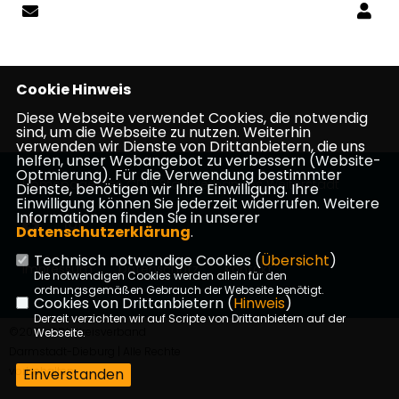
Cookie Hinweis
Diese Webseite verwendet Cookies, die notwendig
sind, um die Webseite zu nutzen. Weiterhin
verwenden wir Dienste von Drittanbietern, die uns
helfen, unser Webangebot zu verbessern (Website-
Optmierung). Für die Verwendung bestimmter
Homepage des CDU-Stadtverbandes Weiterstadt
Dienste, benötigen wir Ihre Einwilligung. Ihre
Einwilligung können Sie jederzeit widerrufen. Weitere
Informationen finden Sie in unserer
Datenschutzerklärung
.
Technisch notwendige Cookies (
Übersicht
)
Impressum
Datenschutz
Kontakt
Die notwendigen Cookies werden allein für den
ordnungsgemäßen Gebrauch der Webseite benötigt.
Cookies von Drittanbietern (
Hinweis
)
Derzeit verzichten wir auf Scripte von Drittanbietern auf der
©2026 CDU Kreisverband
Webseite.
Darmstadt-Dieburg | Alle Rechte
vorbehalten.
Einverstanden