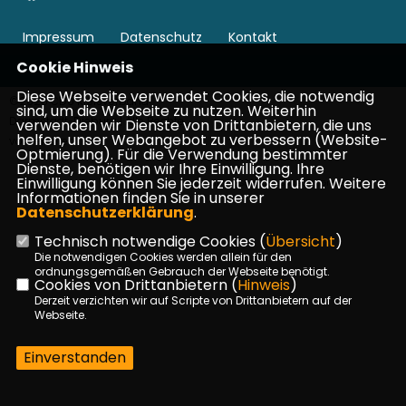
Impressum
Datenschutz
Kontakt
Cookie Hinweis
Diese Webseite verwendet Cookies, die notwendig
©2026 CDU Kreisverband
sind, um die Webseite zu nutzen. Weiterhin
Darmstadt-Dieburg | Alle Rechte
verwenden wir Dienste von Drittanbietern, die uns
helfen, unser Webangebot zu verbessern (Website-
vorbehalten.
Optmierung). Für die Verwendung bestimmter
Dienste, benötigen wir Ihre Einwilligung. Ihre
Einwilligung können Sie jederzeit widerrufen. Weitere
Realisation: Sharkness Media GmbH & Co. KG
Informationen finden Sie in unserer
Datenschutzerklärung
.
Technisch notwendige Cookies (
Übersicht
)
Die notwendigen Cookies werden allein für den
ordnungsgemäßen Gebrauch der Webseite benötigt.
Cookies von Drittanbietern (
Hinweis
)
Derzeit verzichten wir auf Scripte von Drittanbietern auf der
Webseite.
Einverstanden